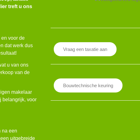
ier treft u ons
l en voor de
en dat werk dus
Vraag een taxatie aan
sultaat!
wat u van ons
verkoop van de
Bouwtechnische keuring
 eigen makelaar
 belangrijk, voor
n na een
een uitgebreide