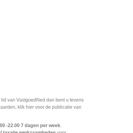
d lid van VastgoedNed dan bent u tevens
rden, klik hier voor de publicatie van
8.00 -22.00 7 dagen per week
.
f
taxatie werkzaamheden
voor