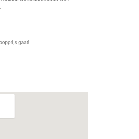
.
oopprijs gaat!