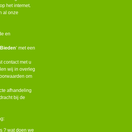
p het internet.
n al onze
de en
k Bieden
‘ met een
t contact met u
en wij in overleg
e voorwaarden om
cte afhandeling
racht bij de
ng:
ns ? wat doen we