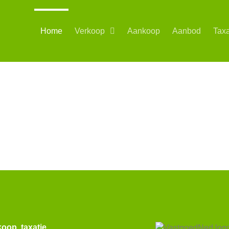
Home
Verkoop
Aankoop
Aanbod
Taxa
en Makelaardij & Tax
j & Taxaties in Nijmegen is actief op de woningmarkt
n Nijmegen en omgeving maar ook als taxateur in Nijmegen e
koop, taxatie