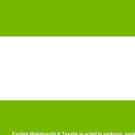
Welkom bij Eerd
Eerden Makelaardi
met verkoop en aankoop van woningen i
Eerden Makelaardij & Taxatie is actief in verkoop, aan