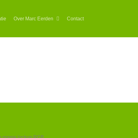
tie
Over Marc Eerden
Contact
aties!
n omgeving.