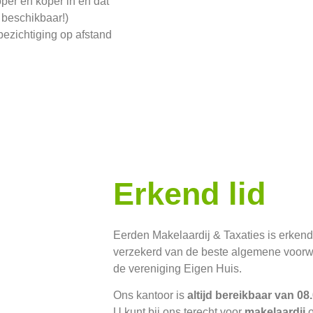
per en koper in en dat
 beschikbaar!)
 bezichtiging op afstand
Erkend lid
Eerden Makelaardij & Taxaties is erken
verzekerd van de beste algemene voorwaa
de vereniging Eigen Huis.
Ons kantoor is
altijd bereikbaar van 0
U kunt bij ons terecht voor
makelaardij
o