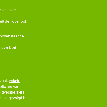
 en is de
eft de koper ook
 bovenstaande
t een bod
n vaak
enkele
software van
ldverstrekkers.
ling gevolgd bij